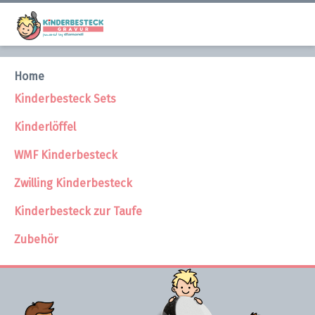
Kinderbesteck mit Gravur
Home
Kinderbesteck Sets
Große Auswahl an Kinderbestecken mit individueller
Kinderlöffel
Gravur. Einfach den Wunschtext eingeben und den Rest
übernehmen wir!
WMF Kinderbesteck
Zwilling Kinderbesteck
JETZT ENTDECKEN
Kinderbesteck zur Taufe
Zubehör