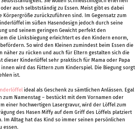
 Selbstständigkeit. Sie wollen schnellstmöglich erlernen
n oder auch selbstständig zu Essen. Meist gibt es dabei
nge Körpergröße zurückzuführen sind. Im Gegensatz zum
 Kinderlöffel im süßen Hasendesign jedoch durch seine
ung und seinem geringen Gewicht perfekt den
lem die Linksbiegung erleichtert es den Kindern enorm,
befördern. So wird den Kleinen zumindest beim Essen die
n näher zu rücken und auch für Eltern gestalten sich die
st dieser Kinderlöffel sehr praktisch für Mama oder Papa
 innen wird das Füttern zum Kinderspiel. Die Biegung sorgt
hlen ist.
nderlöffel
ideal als Geschenk zu sämtlichen Anlässen. Egal
uch zum Namenstag – bestückt mit dem Vornamen oder
 einer hochwertigen Lasergravur, wird der Löffel zum
rägung des Hasen Miffy auf dem Griff des Löffels platziert
n. Im Alltag hat das Kind so immer seinen persönlichen
u essen.