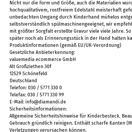
Nicht nur die Form und Größe, auch die Materialien wur
hochqualitativem, rostfreiem Edelstahl meisterhaft gef
unbedachten Umgang durch Kinderhand mühelos entgegen
selbstverständlich spülmaschinengeeignet, wir empfeh
mit größter Sorgfalt erstellte Gravur viele viele Jahre. 
später noch als Erinnerungsstück in der Hand halten k
Produktinformationen (gemäß EU/UK-Verordnung)
Gesetzliche Anbieterkennung:
valuemedia ecommerce GmbH
Alt Großziethen 30f
12529 Schönefeld
Deutschland
Telefon: 030 / 5771 330 0
Telefax: 030 / 5771 330 99
E-Mail: info@diamandi.de
Sicherheitsinformationen:
Allgemeine Sicherheitshinweise für Kinderbesteck. Be
Gebrauch gründlich reinigen. Enthält scharfe Kanten 
Verletzungen verursachen können.