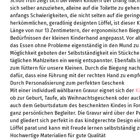
Schon früh zeigt sich bei vielen Kindern der Drang nach
sich selber anzuziehen, alleine auf die Toilette zu gehe
anfangs Schwierigkeiten, die nicht selten auf die geri
herkömmlichen, geradlinig designten Löffel, ist dieser
Länge von nur 13 Zentimetern, der ergonomischen Bieg
Bedürfnissen der kleinen Kinderhand angepasst. Vor al
das Essen ohne Probleme eigenständig in den Mund zu 
Möglichkeit geboten der Selbstständigkeit ein Stückche
täglichen Mahlzeiten ein wenig entspannter. Ebenfalls i
zum Füttern für unsere Kleinen. Durch die Biegung nach
dafür, dass eine Führung mit der rechten Hand zu empfe
Durch Personalisierung zum perfekten Geschenk
Mit einer individuell wählbaren Gravur eignet sich der
Ki
ob zur Geburt, Taufe, als Weihnachtsgeschenk oder a
auch dem Geburtsdatum des beschenkten Kindes in Form
ganz persönlichen Begleiter. Die Gravur wird über der P
und gliedert sich perfekt in das kindgerechte Design ei
Löffel parat und kann mit Freude lernen selbstständig z
Hochwertige Materialien für gute Qualität